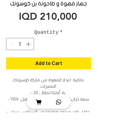
جهاز قهوة و طاحونة بن كوسونك
Price
IQD 210,000
Quantity
*
Add to Cart
ماكينة اعداد القهوة من ماركة كوسونك.
المميزات:
- 20 بار أولكا إیطالي.
- سعة خزان المياه: 2.3 لتر. - قوة التشغيل: 1350
واط.
- حامل فلتر مزدوج مصنوع من الستانلس ستيل.