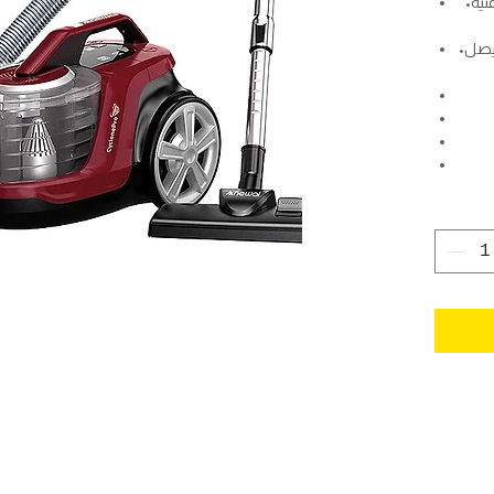
•تعمل بتقنية CyclonePro على فصل الغبار
•قوة شفط عالية على المدى الطويل ما يصل