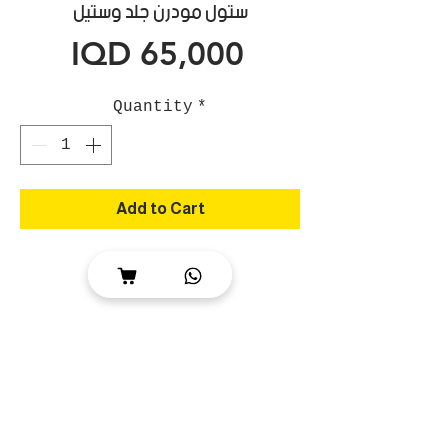
ستول مودرن جلد وستيل
Price
IQD 65,000
Quantity
*
Add to Cart
ستول مودرن
ارتفاع 60 الى 80