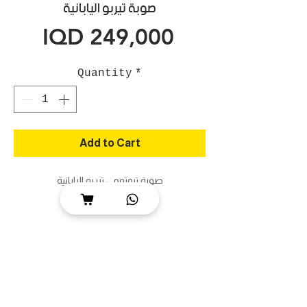
صوبة تيربو اليابانية
Price
IQD 249,000
Quantity
*
Add to Cart
صوبة تيوتومي تيربو اليابانية
حجم كبير
صناعة يابانية