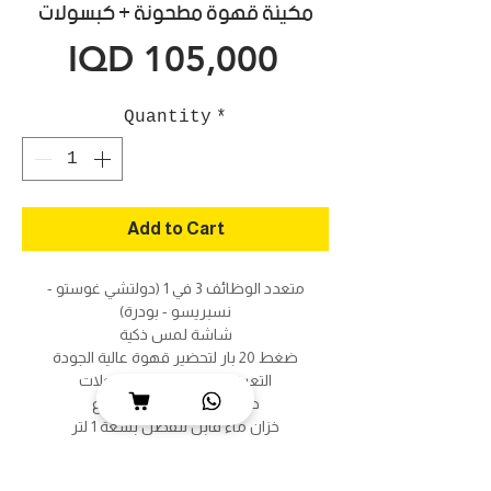
مكينة قهوة مطحونة + كبسولات
Price
IQD 105,000
Quantity
*
Add to Cart
متعدد الوظائف 3 في 1 (دولتشي غوستو -
نسبريسو - بودرة)
شاشة لمس ذكية
ضغط 20 بار لتحضير قهوة عالية الجودة
التعرف التلقائي على الكبسولات
صينية قابلة لتعديل الارتفاع
خزان ماء قابل للفصل بسعة 1 لتر
القدرة: 1400 واط