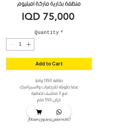
منظفة بخارية ماركة امبليوم
Price
IQD 75,000
Quantity
*
Add to Cart
طاقة 1350 واط
عصا طويلة للارضيات والسيراميك
مع 3 مناشف اضافية
خزان 550 ملم
ضغط 3 بار
مدة التسخين 30 ثانية
اعادة المليء بدون انتظار