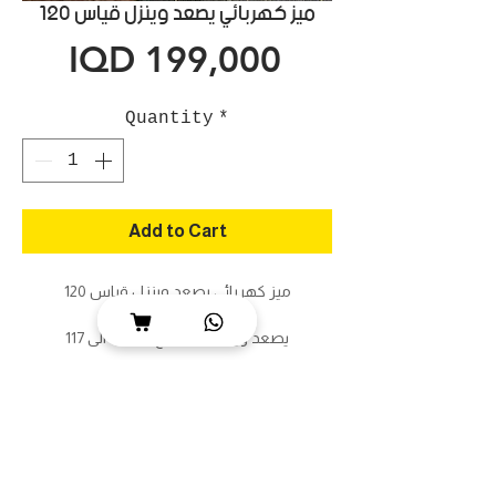
ميز كهربائي يصعد وينزل قياس 120
Price
IQD 199,000
Quantity
*
Add to Cart
ميز كهربائي يصعد وينزل قياس 120
القياس 120 ب 60
يصعد وينزل بالارتفاع من 72 الى 117