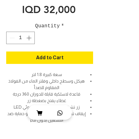
Price
IQD 32,000
Quantity
*
Add to Cart
سعة كبيرة 1.8 لتر
هيكل وسطح داخلي وفلتر الماء من الفولاذ
المقاوم للصدأ
قاعدة لاسلكية قابلة للدوران 360 درجة
غطاء يفتح بضغطة زر
زر تشغيل/إيقاف ومؤشر ضوئي LED
إيقاف تشغيل تلقائي عند الغليان و حماية ضد
التشغيل بدون ماء
قوة 2200 واط